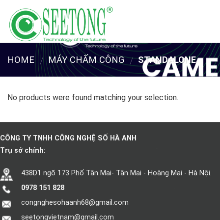
Skip
to
content
HOME
MÁY CHẤM CÔNG
STANDALONE
/
/
No products were found matching your selection.
CÔNG TY TNHH CÔNG NGHỆ SỐ HÀ ANH
Trụ sở chính:
438D1 ngõ 173 Phố Tân Mai- Tân Mai - Hoàng Mai - Hà Nội.
0978 151 828
congnghesohaanh68@gmail.com
seetongvietnam@gmail.com