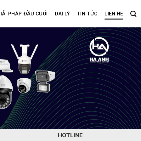
IẢI PHÁP ĐẦU CUỐI
ĐẠI LÝ
TIN TỨC
LIÊN HỆ
HOTLINE