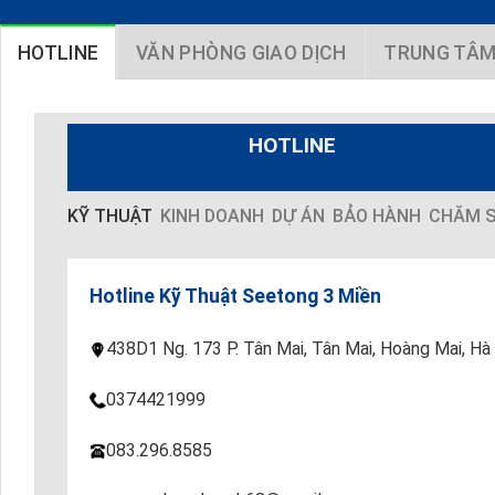
HOTLINE
VĂN PHÒNG GIAO DỊCH
TRUNG TÂM
HOTLINE
KỸ THUẬT
KINH DOANH
DỰ ÁN
BẢO HÀNH
CHĂM S
Hotline Kỹ Thuật Seetong 3 Miền
438D1 Ng. 173 P. Tân Mai, Tân Mai, Hoàng Mai, Hà
0374421999
083.296.8585