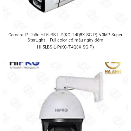
Camera IP Thân HI-5LBS-L-P(KC-T4Q8X-SG-P) 5.0MP Super
StarLight – Full color có màu ngày đêm
HI-5LBS-L-P(KC-T4Q8X-SG-P)