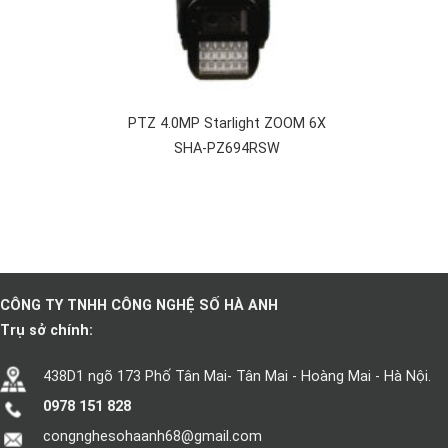
PTZ 4.0MP Starlight ZOOM 6X
SHA-PZ694RSW
CÔNG TY TNHH CÔNG NGHỆ SỐ HÀ ANH
Trụ sở chính:
438D1 ngõ 173 Phố Tân Mai- Tân Mai - Hoàng Mai - Hà Nội.
0978 151 828
congnghesohaanh68@gmail.com