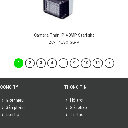
Camera Thân IP 4.0MP Starlight
ZC-T4Q8X-SG-P
1
2
3
4
…
9
10
11
CÔNG TY
THÔNG TIN
Hỗ trợ
Giới thiệu
Sản phẩm
Giải pháp
Liên hệ
Tin tức