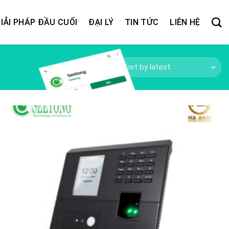
IẢI PHÁP ĐẦU CUỐI
ĐẠI LÝ
TIN TỨC
LIÊN HỆ