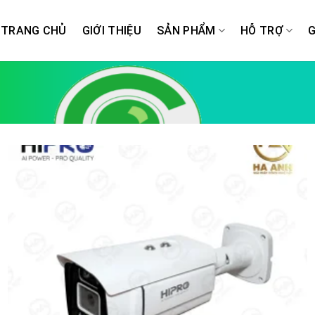
TRANG CHỦ
GIỚI THIỆU
SẢN PHẨM
HỖ TRỢ
G