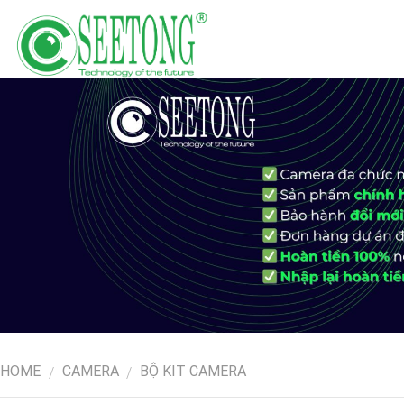
Skip
to
content
HOME
CAMERA
BỘ KIT CAMERA
/
/