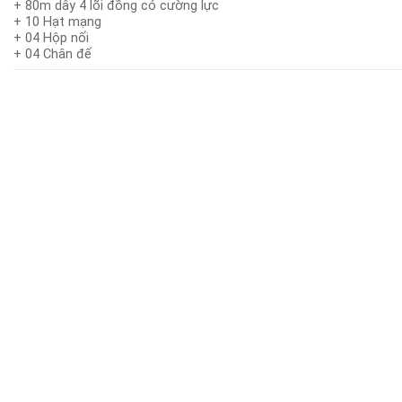
+ 80m dây 4 lõi đồng có cường lực
+ 10 Hạt mạng
+ 04 Hộp nối
+ 04 Chân đế