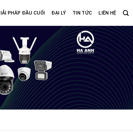
IẢI PHÁP ĐẦU CUỐI
ĐẠI LÝ
TIN TỨC
LIÊN HỆ