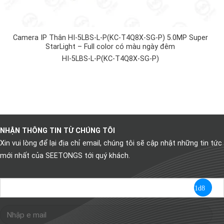
Camera IP Thân HI-5LBS-L-P(KC-T4Q8X-SG-P) 5.0MP Super
StarLight – Full color có màu ngày đêm
HI-5LBS-L-P(KC-T4Q8X-SG-P)
NHẬN THÔNG TIN TỪ CHÚNG TÔI
Xin vui lòng để lại địa chỉ email, chúng tôi sẽ cập nhật những tin tức
mới nhất của SEETONGS tới quý khách.