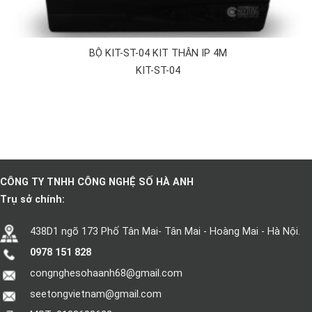
BỘ KIT-ST-04 KIT THÂN IP 4M
KIT-ST-04
CÔNG TY TNHH CÔNG NGHỆ SỐ HÀ ANH
Trụ sở chính:
438D1 ngõ 173 Phố Tân Mai- Tân Mai - Hoàng Mai - Hà Nội.
0978 151 828
congnghesohaanh68@gmail.com
seetongvietnam@gmail.com