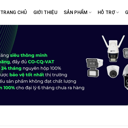
TRANG CHỦ
GIỚI THIỆU
SẢN PHẨM
HỖ TRỢ
G