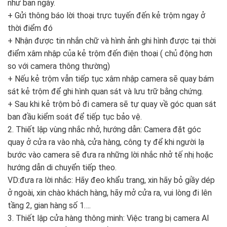
như ban ngày.
+ Gửi thông báo lời thoại trực tuyến đến kẻ trộm ngay ở
thời điểm đó
+ Nhận được tin nhắn chữ và hình ảnh ghi hình được tại thời
điểm xâm nhập của kẻ trộm đến điện thoại ( chủ động hơn
so với camera thông thường)
+ Nếu kẻ trộm vẫn tiếp tục xâm nhập camera sẽ quay bám
sát kẻ trộm để ghi hình quan sát và lưu trữ bằng chứng.
+ Sau khi kẻ trộm bỏ đi camera sẽ tự quay về góc quan sát
ban đầu kiểm soát để tiếp tục bảo vệ.
2. Thiết lập vùng nhắc nhở, hướng dẫn: Camera đặt góc
quay ở cửa ra vào nhà, cửa hàng, công ty để khi người lạ
bước vào camera sẽ đưa ra những lời nhắc nhở tế nhị hoặc
hướng dẫn di chuyển tiếp theo.
VD:đưa ra lời nhắc: Hãy đeo khẩu trang, xin hãy bỏ giầy dép
ở ngoài, xin chào khách hàng, hãy mở cửa ra, vui lòng đi lên
tầng 2, gian hàng số 1….
3. Thiết lập cửa hàng thông minh: Việc trang bị camera AI