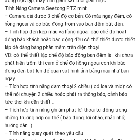
động độc lập, máy tính giám sát thời gian thực.
Tính Năng Camera Seetong PTZ mini:
– Camera cài được 3 chế độ cơ bản: Có màu ngày đêm, có
hồng ngoại và có báo động trộm vào ban đêm bật đèn.
– Tính hợp đèn kép màu và hồng ngoại: các chế độ hoạt
động báo khách hoặc báo động đều có thể thiết được thiết
lập dễ dàng bằng phần mềm trên điện thoại.
VD: có thể thiết lập chế độ báo động ban đêm là : khi chưa
phát hiện trộm thì cam ở chế độ hồng ngoại còn khi báo
động đèn bặt lên để quan sát hình ảnh bằng màu như ban
ngày
– Tích hợp tính năng đàm thoại 2 chiều ( có loa và mic): có
thể nói chuyện 2 chiều hoặc phát ra thông báo, cảnh báo
tức thời khi cần thiết…
– Tích hợp tính năng ghi âm phát lời thoại tự động trong
những trường hợp cụ thể ( báo động, lời chào, nhắc nhở,
hướng dẫn…)
– Tính năng quay quét theo yêu cầu