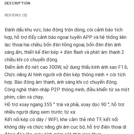
DESCRIPTION
REVIEWS (0)
Đánh dấu khu vực, báo động trộn dòng, còi cảnh báo tích
hợp, hỗ trợ đẩy cảnh báo ngoại tuyến APP và hệ thống liên
lạc thoại hai chiều, bốn đèn hồng ngoại, bốn đèn đèn ánh
sáng ấm, thiết kế đèn kép + đèn flash và phát âm thanh 2
chiều khi có chuyển động.
Điểm ảnh độ nét cao 300W, sử dụng thấu kính ánh sao F1.6;
Chức năng AI hình người với đèn kép thông minh + còi tích
hợp. Báo động âm thanh, ánh sáng khi có chuyển động.
Công nghệ thâm nhập P2P thông minh, điều khiển từ xa một
phím, cắm và chạy;
Hỗ trợ xoay ngang 355 ° trái và phải, xoay dọc 90 °, hỗ trợ
nhiều người dùng xem trước từ xa:
Kết nối kép có dây / WIFI, khe cắm thẻ nhớ TF, kết nối
không dây và chức năng ghi âm cục bộ, hỗ trợ điện thoại di