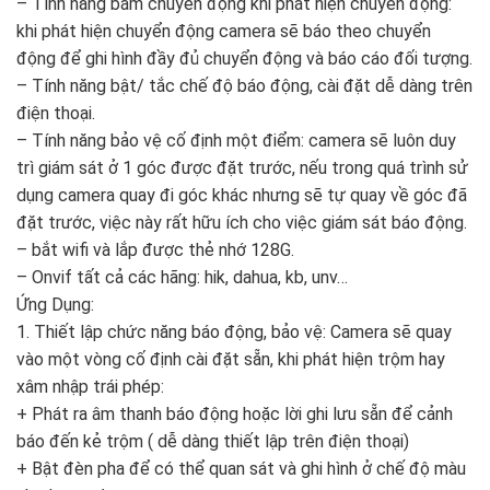
– Tính năng bám chuyển động khi phát hiện chuyển động:
khi phát hiện chuyển động camera sẽ báo theo chuyển
động để ghi hình đầy đủ chuyển động và báo cáo đối tượng.
– Tính năng bật/ tắc chế độ báo động, cài đặt dễ dàng trên
điện thoại.
– Tính năng bảo vệ cố định một điểm: camera sẽ luôn duy
trì giám sát ở 1 góc được đặt trước, nếu trong quá trình sử
dụng camera quay đi góc khác nhưng sẽ tự quay về góc đã
đặt trước, việc này rất hữu ích cho việc giám sát báo động.
– bắt wifi và lắp được thẻ nhớ 128G.
– Onvif tất cả các hãng: hik, dahua, kb, unv…
Ứng Dụng:
1. Thiết lập chức năng báo động, bảo vệ: Camera sẽ quay
vào một vòng cố định cài đặt sẵn, khi phát hiện trộm hay
xâm nhập trái phép:
+ Phát ra âm thanh báo động hoặc lời ghi lưu sẵn để cảnh
báo đến kẻ trộm ( dễ dàng thiết lập trên điện thoại)
+ Bật đèn pha để có thể quan sát và ghi hình ở chế độ màu