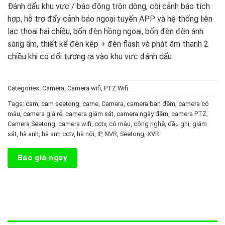
Đánh dấu khu vực / báo động trộn dòng, còi cảnh báo tích
hợp, hỗ trợ đẩy cảnh báo ngoại tuyến APP và hệ thống liên
lạc thoại hai chiều, bốn đèn hồng ngoại, bốn đèn đèn ánh
sáng ấm, thiết kế đèn kép + đèn flash và phát âm thanh 2
chiều khi có đối tượng ra vào khu vực đánh dấu
Categories:
Camera
,
Camera wifi
,
PTZ Wifi
Tags:
cam
,
cam seetong
,
came
,
Camera
,
camera ban đêm
,
camera có
màu
,
camera giá rẻ
,
camera giám sát
,
camera ngày đêm
,
camera PTZ
,
Camera Seetong
,
camera wifi
,
cctv
,
có màu
,
công nghệ
,
đầu ghi
,
giám
sát
,
hà anh
,
hà anh cctv
,
hà nội
,
IP
,
NVR
,
Seetong
,
XVR
Báo giá ngay