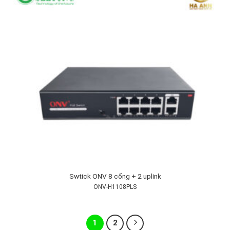
Swtick ONV 8 cổng + 2 uplink
ONV-H1108PLS
1
2