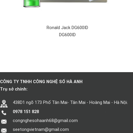
Ronald Jack DG600ID
DG600ID
CÔNG TY TNHH CÔNG NGHỆ SỐ HÀ ANH
Trụ sở chính:
438D1 ngõ 173 Phố Tân Mai- Tân Mai - Hoàng Mai - Hà Nội.
0978 151 828
congnghesohaanh68@gmail.com
seetongvietnam@gmail.com