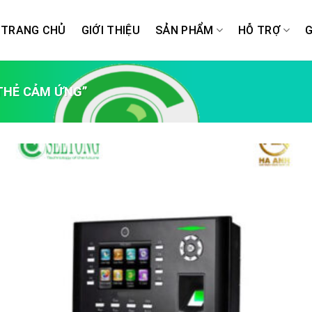
TRANG CHỦ
GIỚI THIỆU
SẢN PHẨM
HỖ TRỢ
G
THẺ CẢM ỨNG”