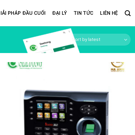
IẢI PHÁP ĐẦU CUỐI
ĐẠI LÝ
TIN TỨC
LIÊN HỆ