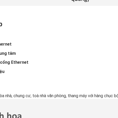
p
hernet
rung tâm
 cổng Ethernet
iệu
 tòa nhà, chung cư, toà nhà văn phòng, thang máy với hàng chục b