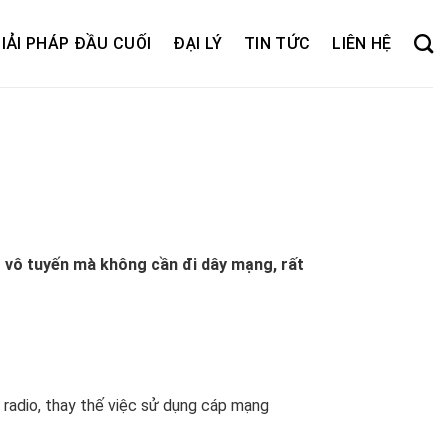
IẢI PHÁP ĐẦU CUỐI
ĐẠI LÝ
TIN TỨC
LIÊN HỆ
g vô tuyến mà không cần đi dây mạng, rất
 radio, thay thế việc sử dụng cáp mạng