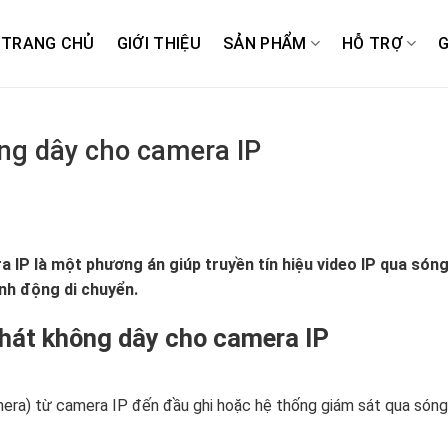
TRANG CHỦ
GIỚI THIỆU
SẢN PHẨM
HỖ TRỢ
G
ông dây cho camera IP
a IP là một phương án giúp truyền tín hiệu video IP qua són
inh động di chuyển.
phát không dây cho camera IP
amera) từ camera IP đến đầu ghi hoặc hệ thống giám sát qua sóng