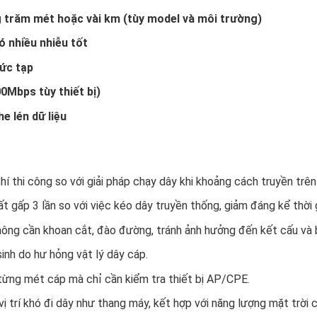
 trăm mét hoặc vài km (tùy model và môi trường)
ó nhiều nhiễu tốt
hức tạp
0Mbps tùy thiết bị)
e lén dữ liệu
phí thi công so với giải pháp chạy dây khi khoảng cách truyền trê
ất gấp 3 lần so với việc kéo dây truyền thống, giảm đáng kể thời 
hông cần khoan cắt, đào đường, tránh ảnh hưởng đến kết cấu và 
sinh do hư hỏng vật lý dây cáp.
 từng mét cáp mà chỉ cần kiểm tra thiết bị AP/CPE.
 vị trí khó đi dây như thang máy, kết hợp với năng lượng mặt trời 