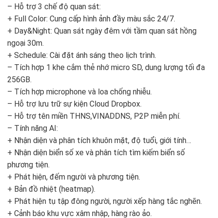
– Hỗ trợ 3 chế độ quan sát:
+ Full Color: Cung cấp hình ảnh đầy màu sắc 24/7.
+ Day&Night: Quan sát ngày đêm với tầm quan sát hồng
ngoại 30m.
+ Schedule: Cài đặt ánh sáng theo lịch trình.
– Tích hợp 1 khe cắm thẻ nhớ micro SD, dung lượng tối đa
256GB.
– Tích hợp microphone và loa chống nhiễu.
– Hỗ trợ lưu trữ sự kiện Cloud Dropbox.
– Hỗ trợ tên miền THNS,VINADDNS, P2P miễn phí.
– Tính năng AI:
+ Nhận diện và phân tích khuôn mặt, độ tuổi, giới tính…
+ Nhận diện biển số xe và phân tích tìm kiếm biển số
phương tiện.
+ Phát hiện, đếm người và phương tiện.
+ Bản đồ nhiệt (heatmap).
+ Phát hiện tụ tập đông người, người xếp hàng tắc nghẽn.
+ Cảnh báo khu vực xâm nhập, hàng rào ảo.