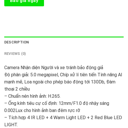
Báo giá ngay
DESCRIPTION
REVIEWS (0)
Camera Nhận diện Người và xe tránh bảo động giả
Độ phân giải: 5.0 megapixel, Chíp xử lí tiên tiến Tính năng AI
mạnh mẽ, Loa ngoài cho phép báo động tới 130Db, Đàm
thoại 2 chiều
– Chuẩn nén hình ảnh: H.265.
– Ống kính tiêu cự cố định: 12mm/F1.0 độ nhậy sáng
0.002Lux cho hình ảnh ban đêm rực rỡ
– Tích hợp 4 IR LED + 4 Warm Light LED + 2 Red Blue LED
LIGHT.