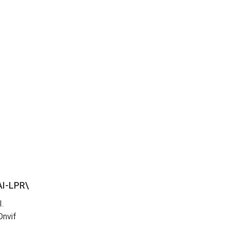
AI-LPR\
.
Onvif