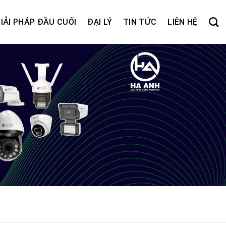
IẢI PHÁP ĐẦU CUỐI
ĐẠI LÝ
TIN TỨC
LIÊN HỆ