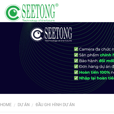
Skip
to
content
HOME
DỰ ÁN
ĐẦU GHI HÌNH DỰ ÁN
/
/