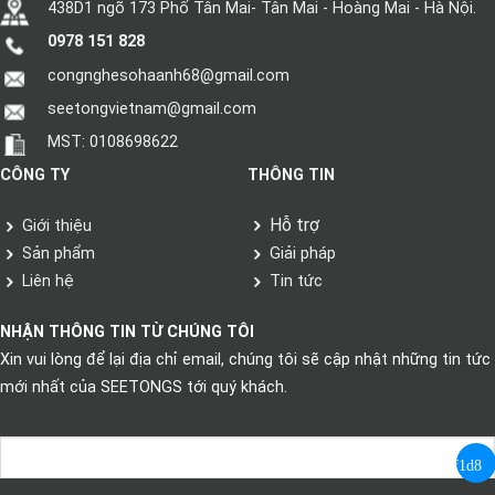
438D1 ngõ 173 Phố Tân Mai- Tân Mai - Hoàng Mai - Hà Nội.
0978 151 828
congnghesohaanh68@gmail.com
seetongvietnam@gmail.com
MST: 0108698622
CÔNG TY
THÔNG TIN
Hỗ trợ
Giới thiệu
Sản phẩm
Giải pháp
Liên hệ
Tin tức
NHẬN THÔNG TIN TỪ CHÚNG TÔI
Xin vui lòng để lại địa chỉ email, chúng tôi sẽ cập nhật những tin tức
mới nhất của SEETONGS tới quý khách.